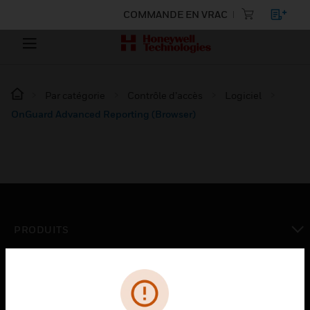
COMMANDE EN VRAC
Par catégorie
Contrôle d’accès
Logiciel
OnGuard Advanced Reporting (Browser)
PRODUITS
toggle view
SOLUTIONS
toggle view
SECTEURS