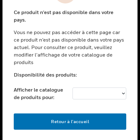
toggle view
Ce produit n'est pas disponible dans votre
ASSISTANCE
pays.
toggle view
EMPLOIS
Vous ne pouvez pas accéder à cette page car
ce produit n’est pas disponible dans votre pays
toggle view
actuel. Pour consulter ce produit, veuillez
SOCIÉTÉ
modifier l’affichage de votre catalogue de
toggle view
produits
NOUS CONTACTER
Disponibilité des produits:
toggle view
MENTIONS LÉGALES
Afficher le catalogue
toggle view
de produits pour:
SUIVEZ-NOUS
Retour à l’accueil