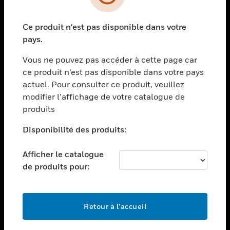
toggle view
SECTEURS
Ce produit n'est pas disponible dans votre
toggle view
ASSISTANCE
pays.
toggle view
Vous ne pouvez pas accéder à cette page car
EMPLOIS
ce produit n’est pas disponible dans votre pays
toggle view
actuel. Pour consulter ce produit, veuillez
SOCIÉTÉ
modifier l’affichage de votre catalogue de
produits
toggle view
NOUS CONTACTER
Disponibilité des produits:
toggle view
MENTIONS LÉGALES
Afficher le catalogue
toggle view
de produits pour:
SUIVEZ-NOUS
Retour à l’accueil