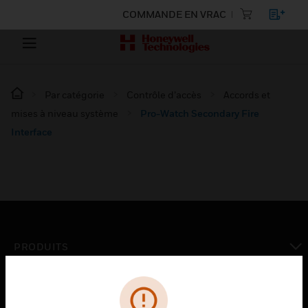
COMMANDE EN VRAC
Par catégorie
Contrôle d’accès
Accords et
mises à niveau système
Pro-Watch Secondary Fire
Interface
PRODUITS
toggle view
SOLUTIONS