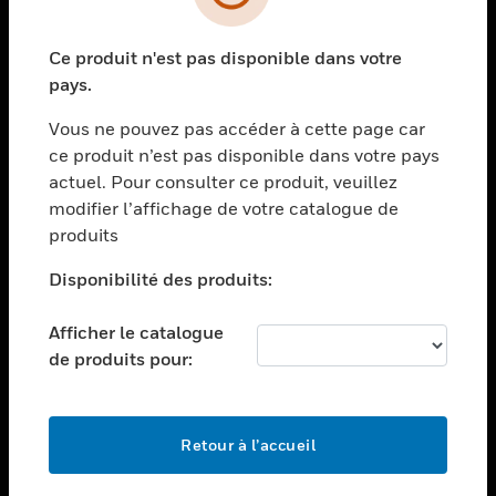
toggle view
SECTEURS
Ce produit n'est pas disponible dans votre
toggle view
ASSISTANCE
pays.
toggle view
Vous ne pouvez pas accéder à cette page car
EMPLOIS
ce produit n’est pas disponible dans votre pays
toggle view
actuel. Pour consulter ce produit, veuillez
SOCIÉTÉ
modifier l’affichage de votre catalogue de
produits
toggle view
NOUS CONTACTER
Disponibilité des produits:
toggle view
MENTIONS LÉGALES
Afficher le catalogue
toggle view
de produits pour:
SUIVEZ-NOUS
Retour à l’accueil