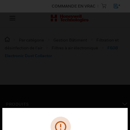
COMMANDE EN VRAC
Par catégorie
Gestion Bâtiment
Filtration et
désinfection de l’air
Filtres à air électronique
F60B
Electronic Dust Collector
PRODUITS
toggle view
SOLUTIONS