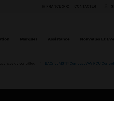
FRANCE (FR)
CONTACTER
S
ation
Marques
Assistance
Nouvelles Et Év
Licences de contrôleur
BACnet MSTP Compact VAV FCU Control
TEURS
ASSISTANCE