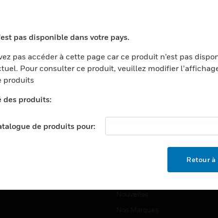
ports
Recherche De Partenaires
ments Commerciaux
Formation
'est pas disponible dans votre pays.
centers
Assistance Technique
ez pas accéder à cette page car ce produit n’est pas dispo
ation
Tutoriels De Sites Web
tuel. Pour consulter ce produit, veuillez modifier l’affichag
ernement Et Militaire
 produits
EMPLOIS
é
é des produits:
Emplois
ignement Supérieur
Recherche D'emploi
llerie/Restauration
catalogue de produits pour:
trie Et Fabrication
SOCIÉTÉ
ce Et Corrections
Retour à 
À Propos
e Au Détail
Événements
t Cities
Nouvelles
Nos Marques