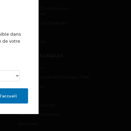
Demandes D’informations
Commerciales
Accès Pour Les Employés
Inscription
nible dans
e de votre
Désinscription
MENTIONS LÉGALES
Certifications
Contrats De Licence Utilisateur Final
Open Source
Brevets
l’accueil
Qualité Et Sécurité
Termes Et Conditions
Garanties