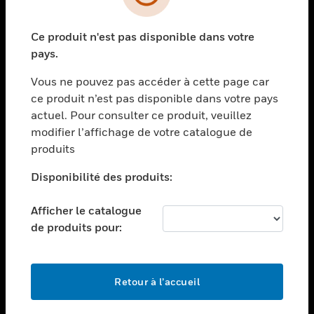
toggle view
SECTEURS
Ce produit n'est pas disponible dans votre
toggle view
ASSISTANCE
pays.
toggle view
Vous ne pouvez pas accéder à cette page car
EMPLOIS
ce produit n’est pas disponible dans votre pays
toggle view
actuel. Pour consulter ce produit, veuillez
SOCIÉTÉ
modifier l’affichage de votre catalogue de
produits
toggle view
NOUS CONTACTER
Disponibilité des produits:
toggle view
MENTIONS LÉGALES
Afficher le catalogue
toggle view
de produits pour:
SUIVEZ-NOUS
Retour à l’accueil