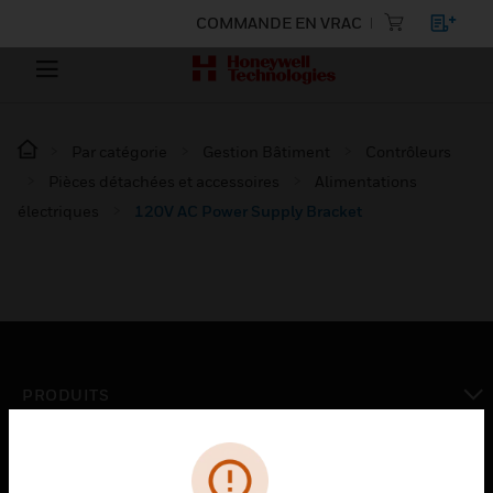
COMMANDE EN VRAC
Par catégorie
Gestion Bâtiment
Contrôleurs
Pièces détachées et accessoires
Alimentations
électriques
120V AC Power Supply Bracket
PRODUITS
toggle view
SOLUTIONS