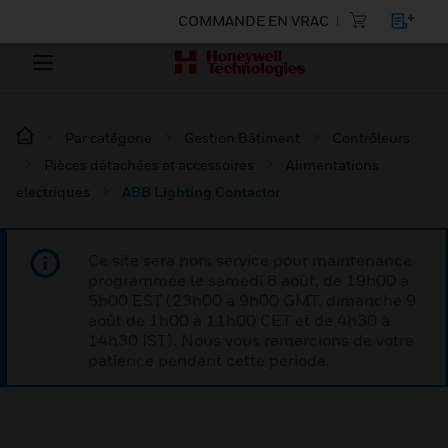
COMMANDE EN VRAC
Par catégorie
Gestion Bâtiment
Contrôleurs
Pièces détachées et accessoires
Alimentations
électriques
ABB Lighting Contactor
Ce site sera hors service pour maintenance
programmée le samedi 8 août, de 19h00 à
5h00 EST (23h00 à 9h00 GMT, dimanche 9
août de 1h00 à 11h00 CET et de 4h30 à
14h30 IST). Nous vous remercions de votre
patience pendant cette période.