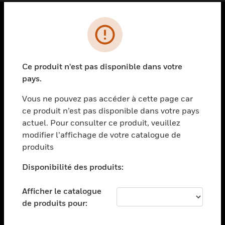
PRODUITS
toggle view
SOLUTIONS
Ce produit n'est pas disponible dans votre
pays.
toggle view
SECTEURS
Vous ne pouvez pas accéder à cette page car
toggle view
ce produit n’est pas disponible dans votre pays
ASSISTANCE
actuel. Pour consulter ce produit, veuillez
modifier l’affichage de votre catalogue de
toggle view
EMPLOIS
produits
toggle view
Disponibilité des produits:
SOCIÉTÉ
toggle view
Afficher le catalogue
NOUS CONTACTER
de produits pour:
toggle view
MENTIONS LÉGALES