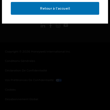
Retour à l’accueil
toggle view
SUIVEZ-NOUS
Copyright © 2026 Honeywell International Inc.
Conditions Générales
Déclaration De Confidentialité
Vos Préférences De Confidentialité
Cookies
Désabonnement Global