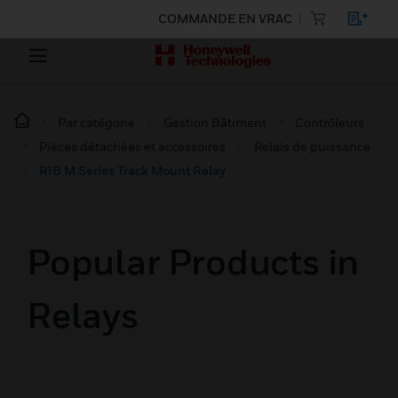
COMMANDE EN VRAC
Par catégorie
Gestion Bâtiment
Contrôleurs
Pièces détachées et accessoires
Relais de puissance
RIB M Series Track Mount Relay
Popular Products in
Relays