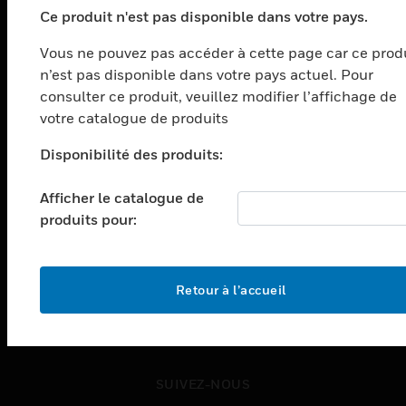
Ce produit n'est pas disponible dans votre pays.
toggle view
SOLUTIONS
Vous ne pouvez pas accéder à cette page car ce prod
n’est pas disponible dans votre pays actuel. Pour
toggle view
SECTEURS
consulter ce produit, veuillez modifier l’affichage de
votre catalogue de produits
toggle view
ASSISTANCE
Disponibilité des produits:
toggle view
EMPLOIS
Afficher le catalogue de
produits pour:
toggle view
SOCIÉTÉ
toggle view
NOUS CONTACTER
Retour à l’accueil
toggle view
MENTIONS LÉGALES
toggle view
SUIVEZ-NOUS