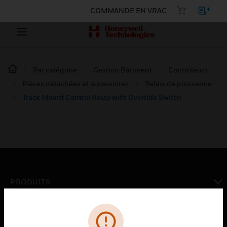
COMMANDE EN VRAC
Par catégorie
Gestion Bâtiment
Contrôleurs
Pièces détachées et accessoires
Relais de puissance
Track Mount Control Relay with Override Switch
PRODUITS
toggle view
SOLUTIONS