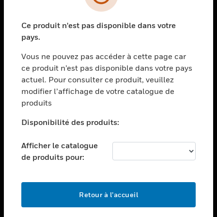
toggle view
SECTEURS
Ce produit n'est pas disponible dans votre
toggle view
ASSISTANCE
pays.
toggle view
Vous ne pouvez pas accéder à cette page car
EMPLOIS
ce produit n’est pas disponible dans votre pays
toggle view
actuel. Pour consulter ce produit, veuillez
SOCIÉTÉ
modifier l’affichage de votre catalogue de
produits
toggle view
NOUS CONTACTER
Disponibilité des produits:
toggle view
MENTIONS LÉGALES
Afficher le catalogue
toggle view
de produits pour:
SUIVEZ-NOUS
Retour à l’accueil