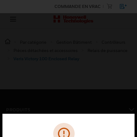
COMMANDE EN VRAC
Par catégorie
Gestion Bâtiment
Contrôleurs
Pièces détachées et accessoires
Relais de puissance
Veris Victory 100 Enclosed Relay
PRODUITS
toggle view
SOLUTIONS