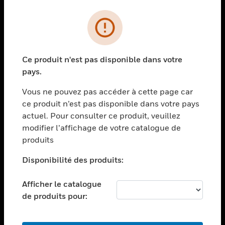
PRODUITS
toggle view
SOLUTIONS
Ce produit n'est pas disponible dans votre
toggle view
pays.
SECTEURS
Vous ne pouvez pas accéder à cette page car
toggle view
ASSISTANCE
ce produit n’est pas disponible dans votre pays
actuel. Pour consulter ce produit, veuillez
toggle view
modifier l’affichage de votre catalogue de
EMPLOIS
produits
toggle view
SOCIÉTÉ
Disponibilité des produits:
toggle view
NOUS CONTACTER
Afficher le catalogue
de produits pour:
toggle view
MENTIONS LÉGALES