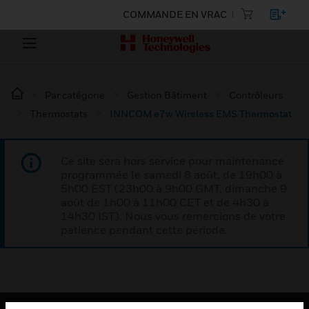
COMMANDE EN VRAC
Par catégorie
Gestion Bâtiment
Contrôleurs
Thermostats
INNCOM e7w Wireless EMS Thermostat
Ce site sera hors service pour maintenance
programmée le samedi 8 août, de 19h00 à
5h00 EST (23h00 à 9h00 GMT, dimanche 9
août de 1h00 à 11h00 CET et de 4h30 à
14h30 IST). Nous vous remercions de votre
patience pendant cette période.