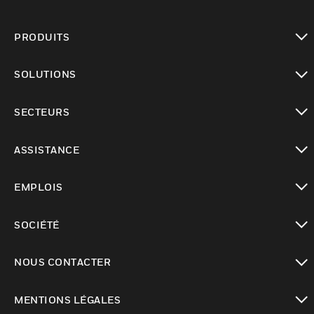
PRODUITS
toggle view
SOLUTIONS
toggle view
SECTEURS
toggle view
ASSISTANCE
toggle view
EMPLOIS
toggle view
SOCIÉTÉ
toggle view
NOUS CONTACTER
toggle view
MENTIONS LÉGALES