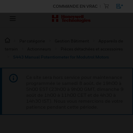
COMMANDE EN VRAC
Par catégorie
Gestion Bâtiment
Appareils de
terrain
Actionneurs
Pièces détachées et accessoires
S443 Manual Potentiometer for Modutrol Motors
Ce site sera hors service pour maintenance
programmée le samedi 8 août, de 19h00 à
5h00 EST (23h00 à 9h00 GMT, dimanche 9
août de 1h00 à 11h00 CET et de 4h30 à
14h30 IST). Nous vous remercions de votre
patience pendant cette période.