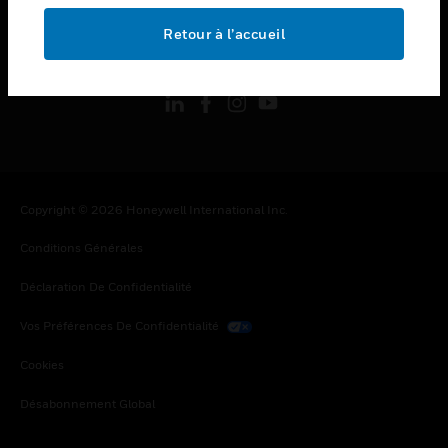
Retour à l’accueil
toggle view
SUIVEZ-NOUS
Copyright © 2026 Honeywell International Inc.
Conditions Générales
Déclaration De Confidentialité
Vos Préférences De Confidentialité
Cookies
Désabonnement Global