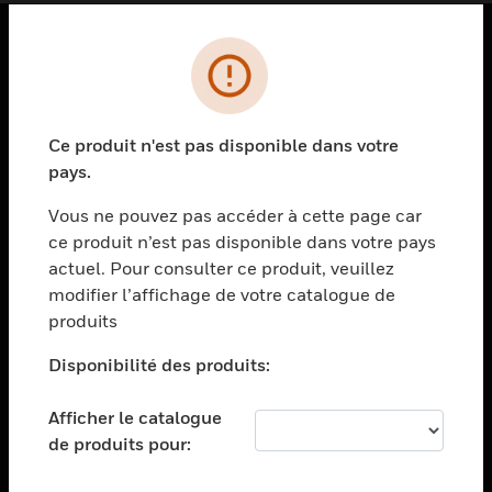
PRODUITS
toggle view
SOLUTIONS
Ce produit n'est pas disponible dans votre
pays.
toggle view
SECTEURS
Vous ne pouvez pas accéder à cette page car
toggle view
ce produit n’est pas disponible dans votre pays
ASSISTANCE
actuel. Pour consulter ce produit, veuillez
modifier l’affichage de votre catalogue de
toggle view
EMPLOIS
produits
toggle view
Disponibilité des produits:
SOCIÉTÉ
toggle view
Afficher le catalogue
NOUS CONTACTER
de produits pour:
toggle view
MENTIONS LÉGALES