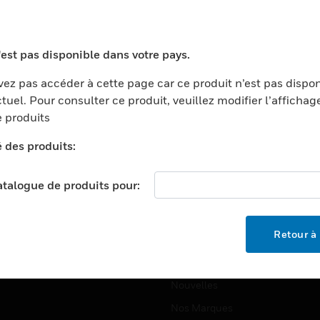
ports
Recherche De Partenaires
ments Commerciaux
Formation
'est pas disponible dans votre pays.
centers
Assistance Technique
ez pas accéder à cette page car ce produit n’est pas dispo
ation
Tutoriels De Sites Web
tuel. Pour consulter ce produit, veuillez modifier l’affichag
ernement Et Militaire
 produits
EMPLOIS
é
é des produits:
Emplois
ignement Supérieur
Recherche D'emploi
llerie/Restauration
catalogue de produits pour:
trie Et Fabrication
SOCIÉTÉ
ce Et Corrections
Retour à 
À Propos
e Au Détail
Événements
t Cities
Nouvelles
Nos Marques