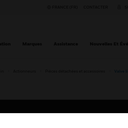
FRANCE (FR)
CONTACTER
S
ation
Marques
Assistance
Nouvelles Et Év
ain
Actionneurs
Pièces détachées et accessoires
Valve l
TEURS
ASSISTANCE