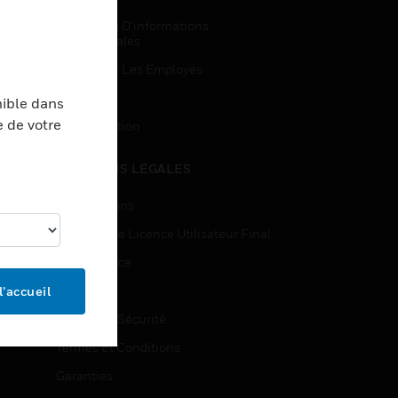
Demandes D’informations
Commerciales
Accès Pour Les Employés
Inscription
nible dans
e de votre
Désinscription
MENTIONS LÉGALES
Certifications
Contrats De Licence Utilisateur Final
Open Source
Brevets
l’accueil
Qualité Et Sécurité
Termes Et Conditions
Garanties