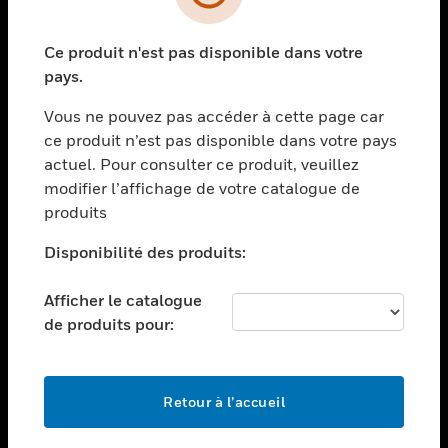
toggle view
SECTEURS
Ce produit n'est pas disponible dans votre
toggle view
ASSISTANCE
pays.
toggle view
Vous ne pouvez pas accéder à cette page car
EMPLOIS
ce produit n’est pas disponible dans votre pays
toggle view
actuel. Pour consulter ce produit, veuillez
SOCIÉTÉ
modifier l’affichage de votre catalogue de
produits
toggle view
NOUS CONTACTER
Disponibilité des produits:
toggle view
MENTIONS LÉGALES
Afficher le catalogue
toggle view
de produits pour:
SUIVEZ-NOUS
Retour à l’accueil