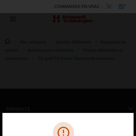
COMMANDE EN VRAC
Par catégorie
Gestion Bâtiment
Appareils de
terrain
Amortisseurs et évents
Pièces détachées et
accessoires
D2 and D3 Series Damper Accessories
PRODUITS
toggle view
SOLUTIONS