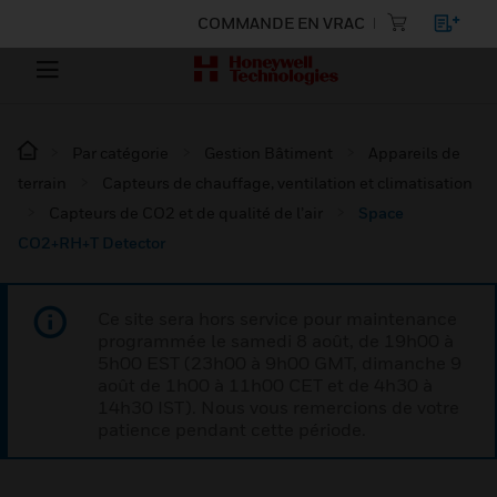
COMMANDE EN VRAC
Par catégorie
Gestion Bâtiment
Appareils de
terrain
Capteurs de chauffage, ventilation et climatisation
Capteurs de CO2 et de qualité de l’air
Space
CO2+RH+T Detector
Ce site sera hors service pour maintenance
programmée le samedi 8 août, de 19h00 à
5h00 EST (23h00 à 9h00 GMT, dimanche 9
août de 1h00 à 11h00 CET et de 4h30 à
14h30 IST). Nous vous remercions de votre
patience pendant cette période.