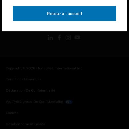
toggle view
MENTIONS LÉGALES
Retour à l’accueil
toggle view
SUIVEZ-NOUS
Copyright © 2026 Honeywell International Inc.
Conditions Générales
Déclaration De Confidentialité
Vos Préférences De Confidentialité
Cookies
Désabonnement Global