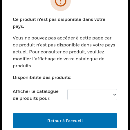
toggle view
SECTEURS
Ce produit n'est pas disponible dans votre
toggle view
pays.
ASSISTANCE
Vous ne pouvez pas accéder à cette page car
toggle view
EMPLOIS
ce produit n’est pas disponible dans votre pays
actuel. Pour consulter ce produit, veuillez
toggle view
modifier l’affichage de votre catalogue de
SOCIÉTÉ
produits
toggle view
NOUS CONTACTER
Disponibilité des produits:
toggle view
Afficher le catalogue
MENTIONS LÉGALES
de produits pour:
toggle view
SUIVEZ-NOUS
Retour à l’accueil