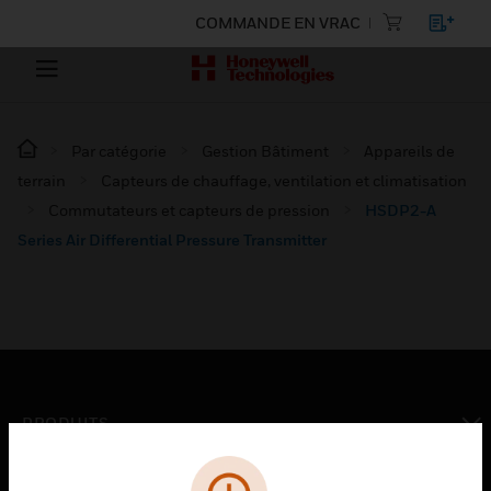
COMMANDE EN VRAC
Par catégorie
Gestion Bâtiment
Appareils de
terrain
Capteurs de chauffage, ventilation et climatisation
Commutateurs et capteurs de pression
HSDP2-A
Series Air Differential Pressure Transmitter
PRODUITS
toggle view
SOLUTIONS