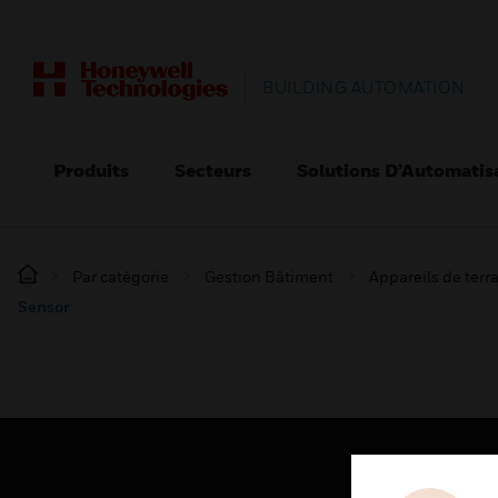
BUILDING AUTOMATION
Produits
Secteurs
Solutions D’Automatis
Par catégorie
Gestion Bâtiment
Appareils de terr
Sensor