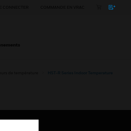
E CONNECTER
COMMANDE EN VRAC
énements
eurs de température
HST-R Series Indoor Temperature