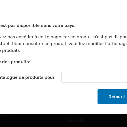
TEURS
ASSISTANCE
ports
Recherche De Partenaires
'est pas disponible dans votre pays.
ments Commerciaux
Formation
centers
Assistance Technique
ez pas accéder à cette page car ce produit n’est pas dispo
tuel. Pour consulter ce produit, veuillez modifier l’affichag
ation
Tutoriels De Sites Web
 produits
ernement Et Militaire
EMPLOIS
é des produits:
é
Emplois
ignement Supérieur
catalogue de produits pour:
Recherche D'emploi
llerie/Restauration
trie Et Fabrication
SOCIÉTÉ
Retour à 
ce Et Corrections
À Propos
e Au Détail
Événements
t Cities
Nouvelles