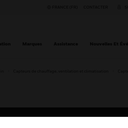
FRANCE (FR)
CONTACTER
S
ation
Marques
Assistance
Nouvelles Et Év
ain
Capteurs de chauffage, ventilation et climatisation
Capt