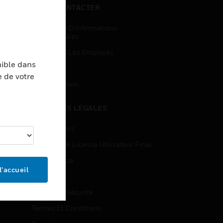
NOUS CONTACTER
Demandes D’informations
Commerciales
Accès Pour Les Employés
nible dans
Inscription
e de votre
Désinscription
MENTIONS LÉGALES
Certifications
Contrats De Licence Utilisateur Final
Open Source
l’accueil
Brevets
Qualité Et Sécurité
Termes Et Conditions