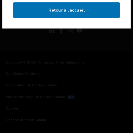
Retour à l’accueil
toggle view
SUIVEZ-NOUS
Copyright © 2026 Honeywell International Inc.
Conditions Générales
Déclaration De Confidentialité
Vos Préférences De Confidentialité
Cookies
Désabonnement Global