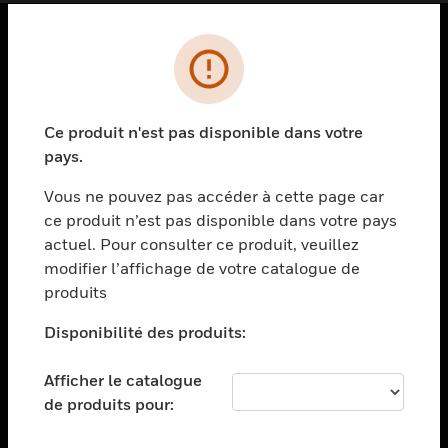
PRODUITS
toggle view
SOLUTIONS
Ce produit n'est pas disponible dans votre
pays.
toggle view
SECTEURS
Vous ne pouvez pas accéder à cette page car
toggle view
ce produit n’est pas disponible dans votre pays
ASSISTANCE
actuel. Pour consulter ce produit, veuillez
modifier l’affichage de votre catalogue de
toggle view
EMPLOIS
produits
toggle view
Disponibilité des produits:
SOCIÉTÉ
toggle view
Afficher le catalogue
NOUS CONTACTER
de produits pour:
toggle view
MENTIONS LÉGALES