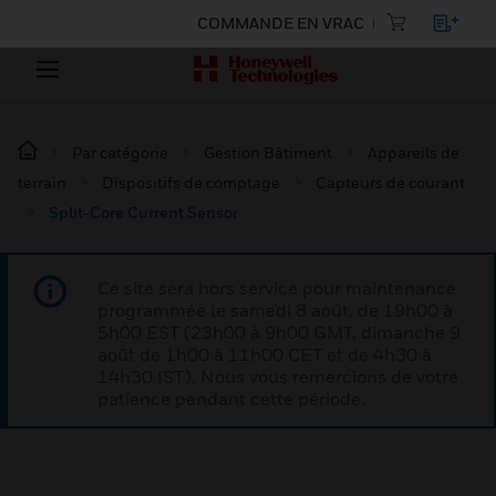
COMMANDE EN VRAC
Par catégorie
Gestion Bâtiment
Appareils de
terrain
Dispositifs de comptage
Capteurs de courant
Split-Core Current Sensor
Ce site sera hors service pour maintenance
programmée le samedi 8 août, de 19h00 à
5h00 EST (23h00 à 9h00 GMT, dimanche 9
août de 1h00 à 11h00 CET et de 4h30 à
14h30 IST). Nous vous remercions de votre
patience pendant cette période.