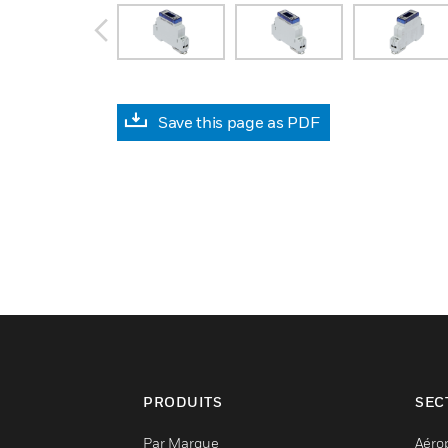
prev
Save this page as PDF
PRODUITS
SEC
Par Marque
Aéro