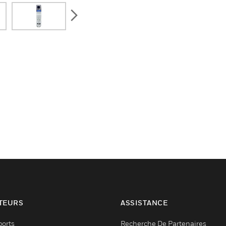
next
TEURS
ASSISTANCE
ports
Recherche De Partenaires