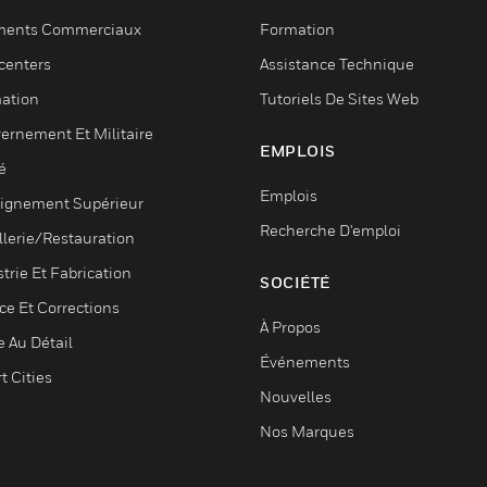
ments Commerciaux
Formation
centers
Assistance Technique
ation
Tutoriels De Sites Web
ernement Et Militaire
EMPLOIS
é
Emplois
ignement Supérieur
Recherche D'emploi
llerie/Restauration
trie Et Fabrication
SOCIÉTÉ
ce Et Corrections
À Propos
e Au Détail
Événements
t Cities
Nouvelles
Nos Marques