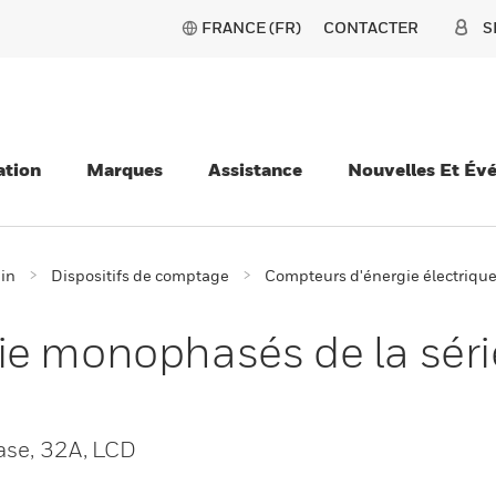
FRANCE (FR)
CONTACTER
S
ation
Marques
Assistance
Nouvelles Et Év
ain
Dispositifs de comptage
Compteurs d'énergie électriqu
ie monophasés de la sér
hase, 32A, LCD