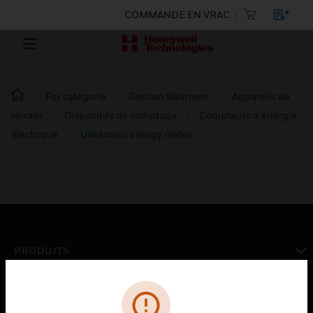
COMMANDE EN VRAC
Par catégorie
Gestion Bâtiment
Appareils de
terrain
Dispositifs de comptage
Compteurs d'énergie
électrique
Ultrasonic energy meter
PRODUITS
toggle view
SOLUTIONS