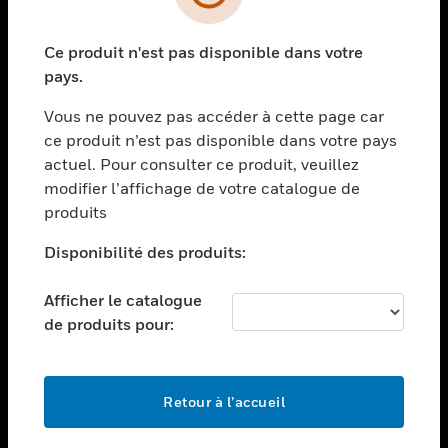
toggle view
SECTEURS
Ce produit n'est pas disponible dans votre
toggle view
ASSISTANCE
pays.
toggle view
Vous ne pouvez pas accéder à cette page car
EMPLOIS
ce produit n’est pas disponible dans votre pays
toggle view
actuel. Pour consulter ce produit, veuillez
SOCIÉTÉ
modifier l’affichage de votre catalogue de
produits
toggle view
NOUS CONTACTER
Disponibilité des produits:
toggle view
MENTIONS LÉGALES
Afficher le catalogue
toggle view
de produits pour:
SUIVEZ-NOUS
Retour à l’accueil