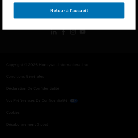
Retour à l’accueil
toggle view
SUIVEZ-NOUS
Copyright © 2026 Honeywell International Inc.
Conditions Générales
Déclaration De Confidentialité
Vos Préférences De Confidentialité
Cookies
Désabonnement Global