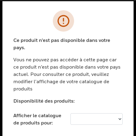
PRODUITS
toggle view
SOLUTIONS
Ce produit n'est pas disponible dans votre
pays.
toggle view
SECTEURS
Vous ne pouvez pas accéder à cette page car
toggle view
ce produit n’est pas disponible dans votre pays
ASSISTANCE
actuel. Pour consulter ce produit, veuillez
modifier l’affichage de votre catalogue de
toggle view
EMPLOIS
produits
toggle view
Disponibilité des produits:
SOCIÉTÉ
toggle view
Afficher le catalogue
NOUS CONTACTER
de produits pour:
toggle view
MENTIONS LÉGALES