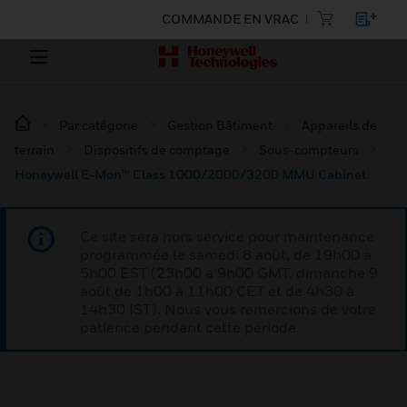
COMMANDE EN VRAC
Par catégorie
Gestion Bâtiment
Appareils de
terrain
Dispositifs de comptage
Sous-compteurs
Honeywell E-Mon™ Class 1000/2000/3200 MMU Cabinet
Ce site sera hors service pour maintenance
programmée le samedi 8 août, de 19h00 à
5h00 EST (23h00 à 9h00 GMT, dimanche 9
août de 1h00 à 11h00 CET et de 4h30 à
14h30 IST). Nous vous remercions de votre
patience pendant cette période.