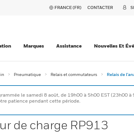
FRANCE (FR)
CONTACTER
S
ation
Marques
Assistance
Nouvelles Et Év
ain
Pneumatique
Relais et commutateurs
Relais de l’a
rogrammée le samedi 8 août, de 19h00 à 5h00 EST (23h00 
tre patience pendant cette période.
seur de charge RP913