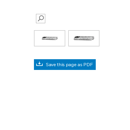
SEARCH
Save this page as PDF