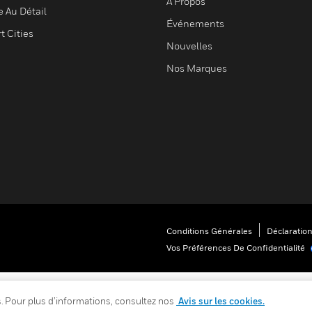
À Propos
e Au Détail
Événements
t Cities
Nouvelles
Nos Marques
Conditions Générales
Déclaration
Vos Préférences De Confidentialité
es. Pour plus d’informations, consultez nos
Avis sur les cookies.