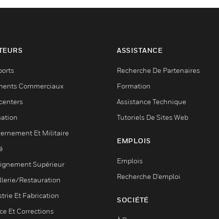
TEURS
ASSISTANCE
ports
Recherche De Partenaires
ments Commerciaux
Formation
centers
Assistance Technique
ation
Tutoriels De Sites Web
ernement Et Militaire
EMPLOIS
é
Emplois
ignement Supérieur
Recherche D'emploi
llerie/Restauration
trie Et Fabrication
SOCIÉTÉ
ce Et Corrections