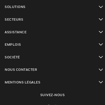
toggle view
SOLUTIONS
toggle view
SECTEURS
toggle view
ASSISTANCE
toggle view
EMPLOIS
toggle view
SOCIÉTÉ
toggle view
NOUS CONTACTER
toggle view
MENTIONS LÉGALES
toggle view
SUIVEZ-NOUS