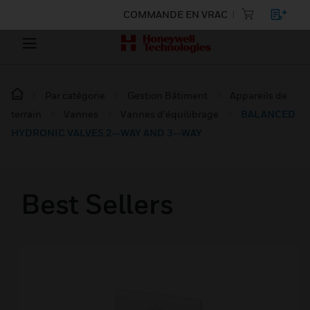
COMMANDE EN VRAC
Par catégorie
Gestion Bâtiment
Appareils de
terrain
Vannes
Vannes d'équilibrage
BALANCED
HYDRONIC VALVES 2--WAY AND 3--WAY
Best Sellers