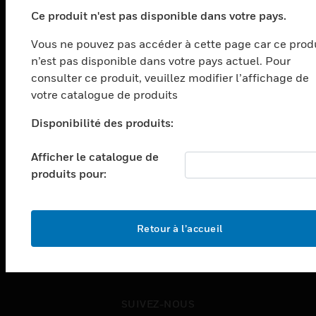
PRODUITS
Ce produit n'est pas disponible dans votre pays.
toggle view
SOLUTIONS
Vous ne pouvez pas accéder à cette page car ce prod
n’est pas disponible dans votre pays actuel. Pour
toggle view
SECTEURS
consulter ce produit, veuillez modifier l’affichage de
votre catalogue de produits
toggle view
ASSISTANCE
Disponibilité des produits:
toggle view
EMPLOIS
Afficher le catalogue de
produits pour:
toggle view
SOCIÉTÉ
toggle view
NOUS CONTACTER
Retour à l’accueil
toggle view
MENTIONS LÉGALES
toggle view
SUIVEZ-NOUS