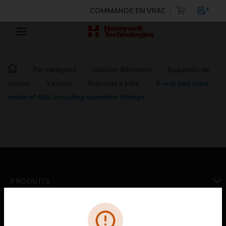
COMMANDE EN VRAC
Par catégorie
Gestion Bâtiment
Appareils de
terrain
Vannes
Robinets à bille
3-way ball valve
made of ABS including transition fittings
PRODUITS
toggle view
SOLUTIONS