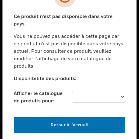
toggle view
SECTEURS
Ce produit n'est pas disponible dans votre
toggle view
ASSISTANCE
pays.
toggle view
Vous ne pouvez pas accéder à cette page car
EMPLOIS
ce produit n’est pas disponible dans votre pays
toggle view
actuel. Pour consulter ce produit, veuillez
SOCIÉTÉ
modifier l’affichage de votre catalogue de
produits
toggle view
NOUS CONTACTER
Disponibilité des produits:
toggle view
MENTIONS LÉGALES
Afficher le catalogue
toggle view
de produits pour:
SUIVEZ-NOUS
Retour à l’accueil