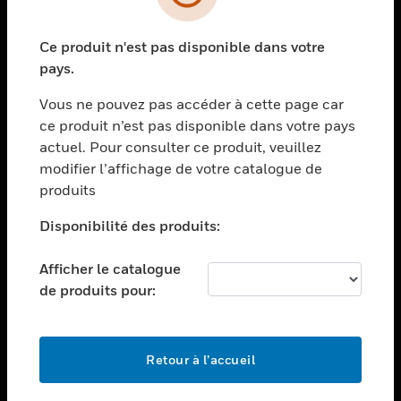
toggle view
SECTEURS
Ce produit n'est pas disponible dans votre
toggle view
ASSISTANCE
pays.
toggle view
Vous ne pouvez pas accéder à cette page car
EMPLOIS
ce produit n’est pas disponible dans votre pays
toggle view
actuel. Pour consulter ce produit, veuillez
SOCIÉTÉ
modifier l’affichage de votre catalogue de
produits
toggle view
NOUS CONTACTER
Disponibilité des produits:
toggle view
MENTIONS LÉGALES
Afficher le catalogue
toggle view
de produits pour:
SUIVEZ-NOUS
Retour à l’accueil