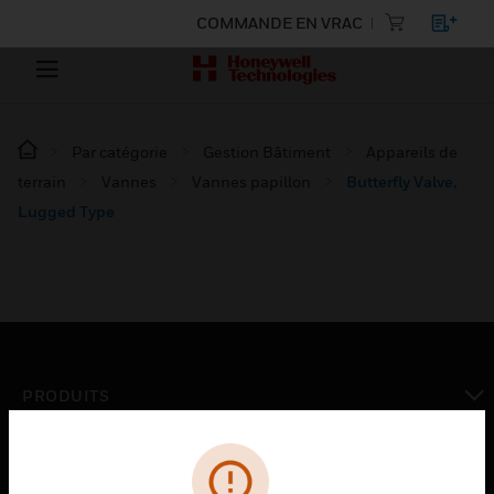
COMMANDE EN VRAC
Par catégorie
Gestion Bâtiment
Appareils de
terrain
Vannes
Vannes papillon
Butterfly Valve,
Lugged Type
PRODUITS
toggle view
SOLUTIONS