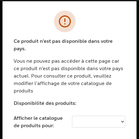
PRODUITS
toggle view
SOLUTIONS
Ce produit n'est pas disponible dans votre
pays.
toggle view
SECTEURS
Vous ne pouvez pas accéder à cette page car
toggle view
ce produit n’est pas disponible dans votre pays
ASSISTANCE
actuel. Pour consulter ce produit, veuillez
modifier l’affichage de votre catalogue de
toggle view
EMPLOIS
produits
toggle view
Disponibilité des produits:
SOCIÉTÉ
toggle view
Afficher le catalogue
NOUS CONTACTER
de produits pour:
toggle view
MENTIONS LÉGALES