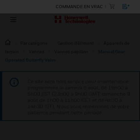
COMMANDE EN VRAC
Par catégorie
Gestion Bâtiment
Appareils de
terrain
Vannes
Vannes papillon
Manual Gear
Operated Butterfly Valve
Ce site sera hors service pour maintenance
programmée le samedi 8 août, de 19h00 à
5h00 EST (23h00 à 9h00 GMT, dimanche 9
août de 1h00 à 11h00 CET et de 4h30 à
14h30 IST). Nous vous remercions de votre
patience pendant cette période.