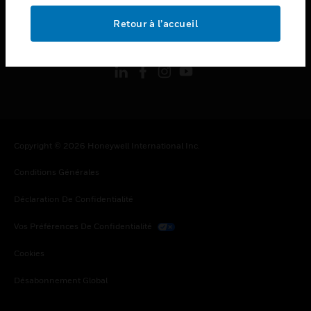
Retour à l’accueil
toggle view
SUIVEZ-NOUS
Copyright © 2026 Honeywell International Inc.
Conditions Générales
Déclaration De Confidentialité
Vos Préférences De Confidentialité
Cookies
Désabonnement Global