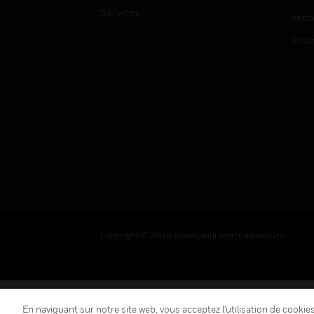
Services
Vent
Smar
Copyright © 2026 Honeywell International Inc.
En naviguant sur notre site web, vous acceptez l'utilisation de cooki