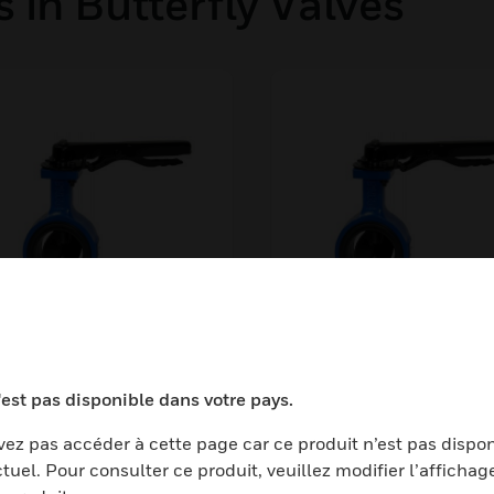
 in Butterfly Valves
S-HWC4-PN16-
Butterfly Valve Seri
065
Hand Lever Operato
'est pas disponible dans votre pays.
Wafer Type, Cast Ir
ez pas accéder à cette page car ce produit n’est pas dispo
Body, PN16, DN50
tuel. Pour consulter ce produit, veuillez modifier l’affichag