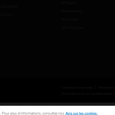
À Propos
e Au Détail
Événements
t Cities
Nouvelles
Nos Marques
Conditions Générales
Déclaration
Vos Préférences De Confidentialité
es. Pour plus d’informations, consultez nos
Avis sur les cookies.