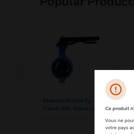
Popular Products
Manual Butterfly
B
Valve, 4in, Hand Lever,
0
Ce produit n
Wafer Type, Cast Iron
Vous ne pouv
Body, PN16, 5.4Kg
votre pays ac