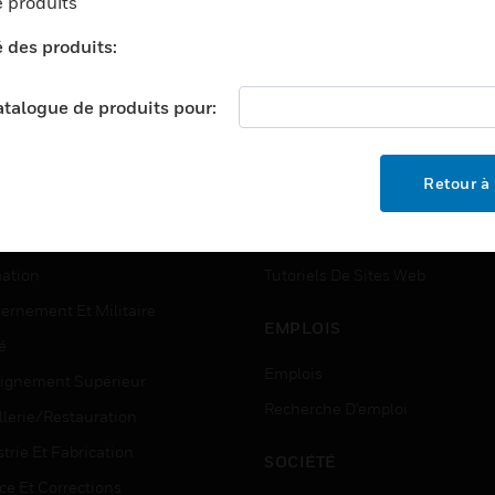
 produits
é des produits:
catalogue de produits pour:
TEURS
ASSISTANCE
ports
Recherche De Partenaires
Retour à 
ments Commerciaux
Formation
centers
Assistance Technique
ation
Tutoriels De Sites Web
ernement Et Militaire
EMPLOIS
é
Emplois
ignement Supérieur
Recherche D'emploi
llerie/Restauration
trie Et Fabrication
SOCIÉTÉ
ce Et Corrections