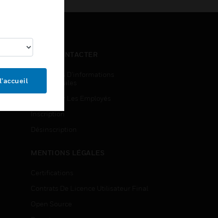
NOUS CONTACTER
Demandes D’informations
l’accueil
Commerciales
Accès Pour Les Employés
Inscription
Désinscription
MENTIONS LÉGALES
Certifications
Contrats De Licence Utilisateur Final
Open Source