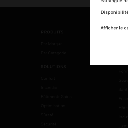
catalogue de
Disponibilit
Afficher le 
PRODUITS
SEC
Par Marque
Aéro
Par Catégorie
Bâti
Data
SOLUTIONS
Form
Confort
Gouv
Incendie
Sant
Bâtiments Sains
Ense
Optimisation
Hôte
Sûreté
Indus
Sécurité
Justi