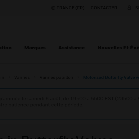
FRANCE (FR)
CONTACTER
S
ation
Marques
Assistance
Nouvelles Et Év
ain
Vannes
Vannes papillon
Motorized Butterfly Valve
rogrammée le samedi 8 août, de 19h00 à 5h00 EST (23h00 
tre patience pendant cette période.