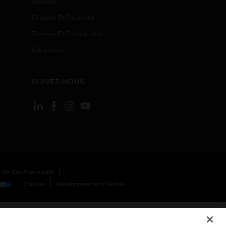
Brevets
Qualité Et Sécurité
Termes Et Conditions
Garanties
SUIVEZ-NOUS
 De Confidentialité
Cookies
Désabonnement Global