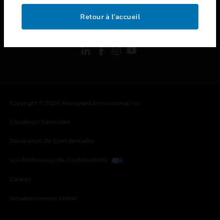
Retour à l’accueil
toggle view
SUIVEZ-NOUS
Copyright © 2026 Honeywell International Inc.
Conditions Générales
Déclaration De Confidentialité
Vos Préférences De Confidentialité
Cookies
Désabonnement Global