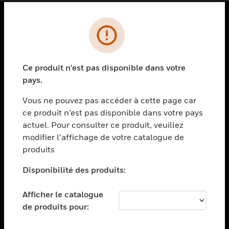
PRODUITS
toggle view
SOLUTIONS
Ce produit n'est pas disponible dans votre
pays.
toggle view
SECTEURS
Vous ne pouvez pas accéder à cette page car
toggle view
ce produit n’est pas disponible dans votre pays
ASSISTANCE
actuel. Pour consulter ce produit, veuillez
modifier l’affichage de votre catalogue de
toggle view
EMPLOIS
produits
toggle view
Disponibilité des produits:
SOCIÉTÉ
toggle view
Afficher le catalogue
NOUS CONTACTER
de produits pour:
toggle view
MENTIONS LÉGALES