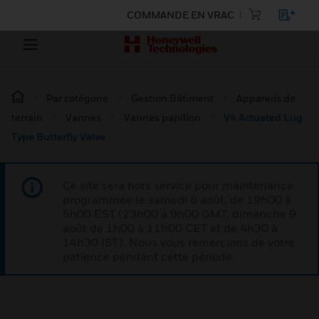
COMMANDE EN VRAC
Par catégorie
Gestion Bâtiment
Appareils de
terrain
Vannes
Vannes papillon
V4 Actuated Lug
Type Butterfly Valve
Ce site sera hors service pour maintenance
programmée le samedi 8 août, de 19h00 à
5h00 EST (23h00 à 9h00 GMT, dimanche 9
août de 1h00 à 11h00 CET et de 4h30 à
14h30 IST). Nous vous remercions de votre
patience pendant cette période.