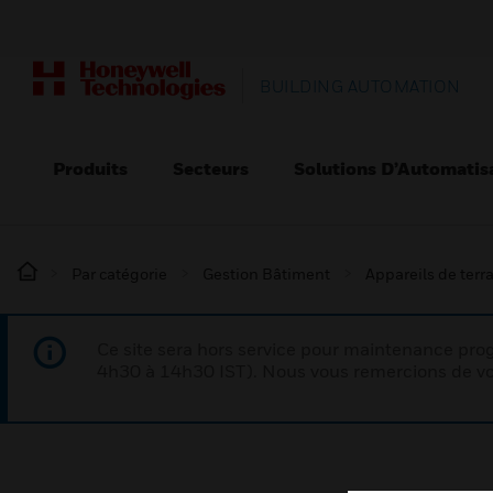
BUILDING AUTOMATION
Produits
Secteurs
Solutions D’Automatis
Par catégorie
Gestion Bâtiment
Appareils de terr
Ce site sera hors service pour maintenance p
4h30 à 14h30 IST). Nous vous remercions de vo