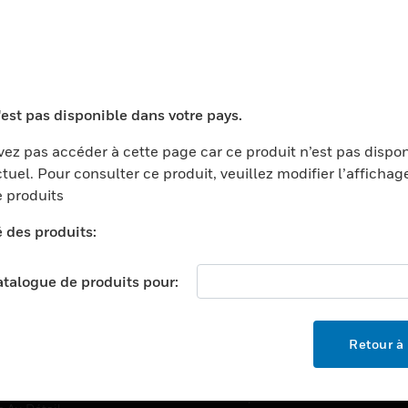
TEURS
ASSISTANCE
'est pas disponible dans votre pays.
ports
Recherche De Partenaires
ments Commerciaux
Formation
ez pas accéder à cette page car ce produit n’est pas dispo
tuel. Pour consulter ce produit, veuillez modifier l’affichag
centers
Assistance Technique
 produits
ation
Tutoriels De Sites Web
é des produits:
ernement Et Militaire
EMPLOIS
é
catalogue de produits pour:
Emplois
ignement Supérieur
Recherche D'emploi
llerie/Restauration
Retour à 
trie Et Fabrication
SOCIÉTÉ
ce Et Corrections
À Propos