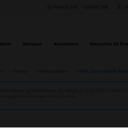
FRANCE (FR)
CONTACTER
S
ation
Marques
Assistance
Nouvelles Et Év
ain
Vannes
Vannes papillon
V9BFL Series Electric Butte
rogrammée le samedi 8 août, de 19h00 à 5h00 EST (23h00 
tre patience pendant cette période.