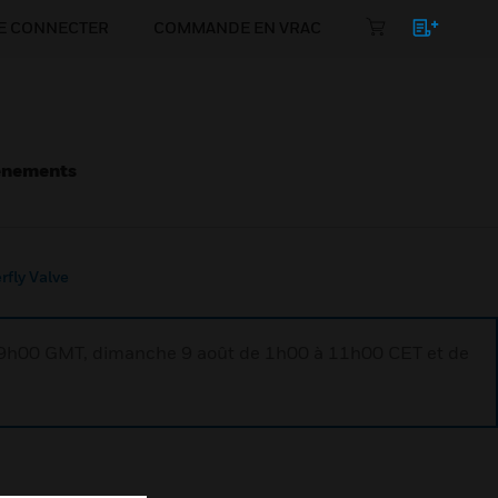
E CONNECTER
COMMANDE EN VRAC
énements
rfly Valve
à 9h00 GMT, dimanche 9 août de 1h00 à 11h00 CET et de