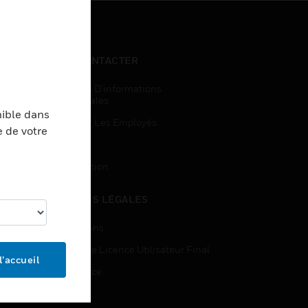
NOUS CONTACTER
Demandes D’informations
Commerciales
nible dans
Accès Pour Les Employés
e de votre
Inscription
Désinscription
MENTIONS LÉGALES
Certifications
Contrats De Licence Utilisateur Final
l’accueil
Open Source
Brevets