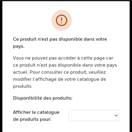
PRODUITS
toggle view
SOLUTIONS
Ce produit n'est pas disponible dans votre
pays.
toggle view
SECTEURS
Vous ne pouvez pas accéder à cette page car
toggle view
ce produit n’est pas disponible dans votre pays
ASSISTANCE
actuel. Pour consulter ce produit, veuillez
modifier l’affichage de votre catalogue de
toggle view
EMPLOIS
produits
toggle view
Disponibilité des produits:
SOCIÉTÉ
toggle view
Afficher le catalogue
NOUS CONTACTER
de produits pour:
toggle view
MENTIONS LÉGALES