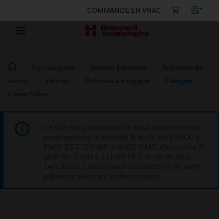
COMMANDE EN VRAC
Par catégorie
Gestion Bâtiment
Appareils de
terrain
Vannes
Robinets à soupape
Flanged
Linear Valve
Ce site sera hors service pour maintenance
programmée le samedi 8 août, de 19h00 à
5h00 EST (23h00 à 9h00 GMT, dimanche 9
août de 1h00 à 11h00 CET et de 4h30 à
14h30 IST). Nous vous remercions de votre
patience pendant cette période.