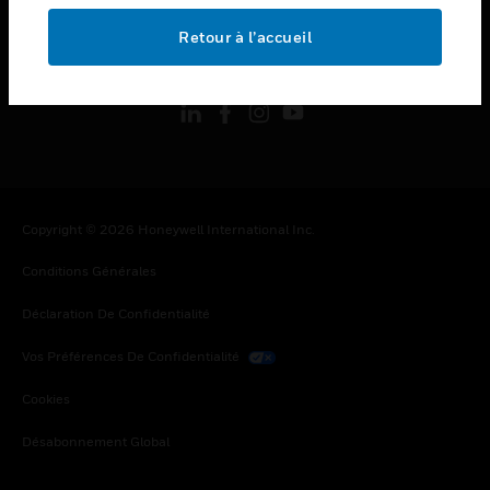
Retour à l’accueil
toggle view
SUIVEZ-NOUS
Copyright © 2026 Honeywell International Inc.
Conditions Générales
Déclaration De Confidentialité
Vos Préférences De Confidentialité
Cookies
Désabonnement Global