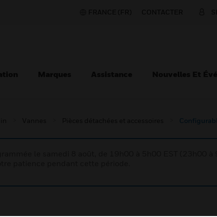
FRANCE (FR)
CONTACTER
S
ation
Marques
Assistance
Nouvelles Et Év
ain
Vannes
Pièces détachées et accessoires
Configurab
rogrammée le samedi 8 août, de 19h00 à 5h00 EST (23h00 
tre patience pendant cette période.