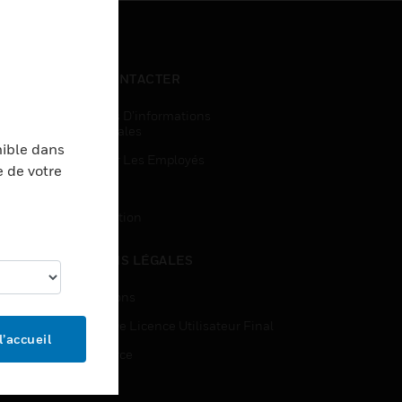
NOUS CONTACTER
Demandes D’informations
Commerciales
nible dans
Accès Pour Les Employés
e de votre
Inscription
Désinscription
MENTIONS LÉGALES
Certifications
Contrats De Licence Utilisateur Final
l’accueil
Open Source
Brevets