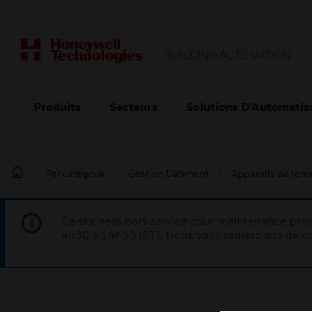
BUILDING AUTOMATION
Produits
Secteurs
Solutions D’Automatis
Par catégorie
Gestion Bâtiment
Appareils de terr
Ce site sera hors service pour maintenance p
4h30 à 14h30 IST). Nous vous remercions de vo