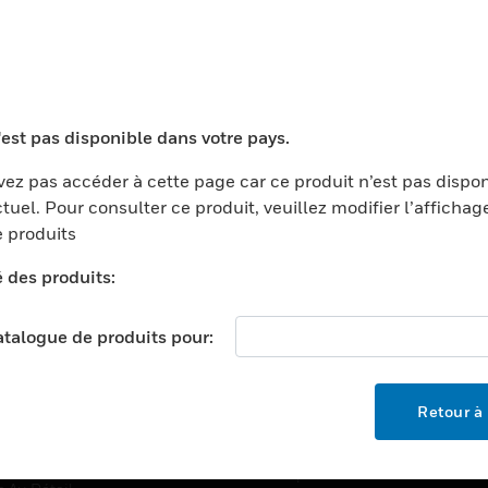
TEURS
ASSISTANCE
'est pas disponible dans votre pays.
ports
Recherche De Partenaires
ments Commerciaux
Formation
ez pas accéder à cette page car ce produit n’est pas dispo
tuel. Pour consulter ce produit, veuillez modifier l’affichag
centers
Assistance Technique
 produits
ation
Tutoriels De Sites Web
é des produits:
ernement Et Militaire
EMPLOIS
é
catalogue de produits pour:
Emplois
ignement Supérieur
Recherche D'emploi
llerie/Restauration
Retour à 
trie Et Fabrication
SOCIÉTÉ
ce Et Corrections
À Propos