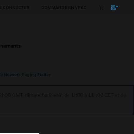
E CONNECTER
COMMANDE EN VRAC
énements
le Network Paging Station
à 9h00 GMT, dimanche 9 août de 1h00 à 11h00 CET et de