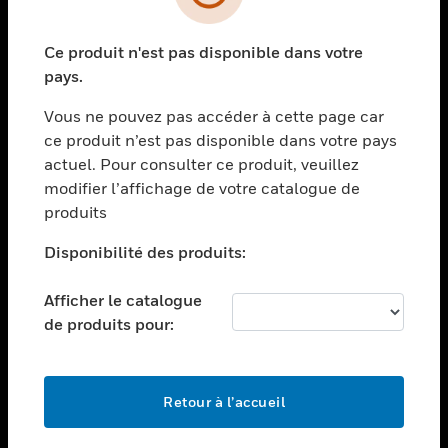
toggle view
SECTEURS
Ce produit n'est pas disponible dans votre
toggle view
ASSISTANCE
pays.
toggle view
Vous ne pouvez pas accéder à cette page car
EMPLOIS
ce produit n’est pas disponible dans votre pays
toggle view
actuel. Pour consulter ce produit, veuillez
SOCIÉTÉ
modifier l’affichage de votre catalogue de
produits
toggle view
NOUS CONTACTER
Disponibilité des produits:
toggle view
MENTIONS LÉGALES
Afficher le catalogue
toggle view
de produits pour:
SUIVEZ-NOUS
Retour à l’accueil