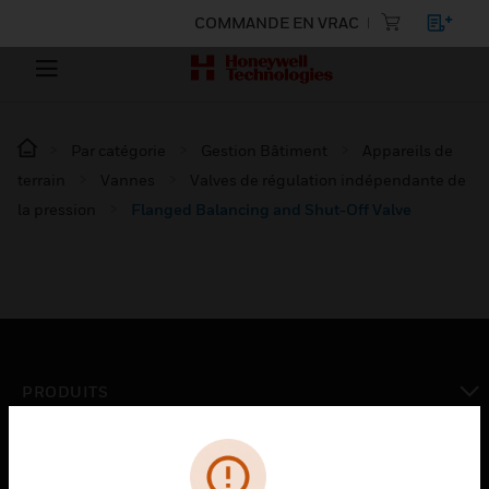
COMMANDE EN VRAC
Par catégorie
Gestion Bâtiment
Appareils de
terrain
Vannes
Valves de régulation indépendante de
la pression
Flanged Balancing and Shut-Off Valve
PRODUITS
toggle view
SOLUTIONS