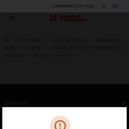
COMMANDE EN VRAC
Par catégorie
Gestion Bâtiment
Appareils de
terrain
Vannes
Valves de régulation indépendante de
la pression
Flanged Linear Valve
PRODUITS
toggle view
SOLUTIONS