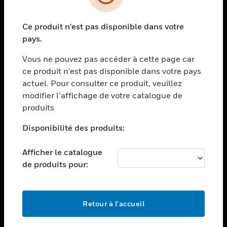
toggle view
SECTEURS
Ce produit n'est pas disponible dans votre
toggle view
ASSISTANCE
pays.
toggle view
Vous ne pouvez pas accéder à cette page car
EMPLOIS
ce produit n’est pas disponible dans votre pays
toggle view
actuel. Pour consulter ce produit, veuillez
SOCIÉTÉ
modifier l’affichage de votre catalogue de
produits
toggle view
NOUS CONTACTER
Disponibilité des produits:
toggle view
MENTIONS LÉGALES
Afficher le catalogue
toggle view
de produits pour:
SUIVEZ-NOUS
Retour à l’accueil