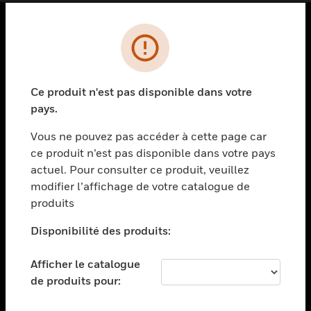
PRODUITS
toggle view
SOLUTIONS
Ce produit n'est pas disponible dans votre
pays.
toggle view
SECTEURS
Vous ne pouvez pas accéder à cette page car
toggle view
ce produit n’est pas disponible dans votre pays
ASSISTANCE
actuel. Pour consulter ce produit, veuillez
modifier l’affichage de votre catalogue de
toggle view
EMPLOIS
produits
toggle view
Disponibilité des produits:
SOCIÉTÉ
toggle view
Afficher le catalogue
NOUS CONTACTER
de produits pour:
toggle view
MENTIONS LÉGALES