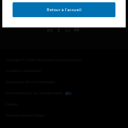
Retour à l’accueil
toggle view
SUIVEZ-NOUS
Copyright © 2026 Honeywell International Inc.
Conditions Générales
Déclaration De Confidentialité
Vos Préférences De Confidentialité
Cookies
Désabonnement Global