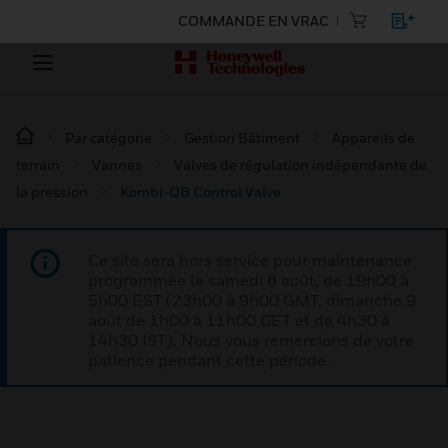
COMMANDE EN VRAC
Par catégorie
Gestion Bâtiment
Appareils de
terrain
Vannes
Valves de régulation indépendante de
la pression
Kombi-QB Control Valve
Ce site sera hors service pour maintenance
programmée le samedi 8 août, de 19h00 à
5h00 EST (23h00 à 9h00 GMT, dimanche 9
août de 1h00 à 11h00 CET et de 4h30 à
14h30 IST). Nous vous remercions de votre
patience pendant cette période.