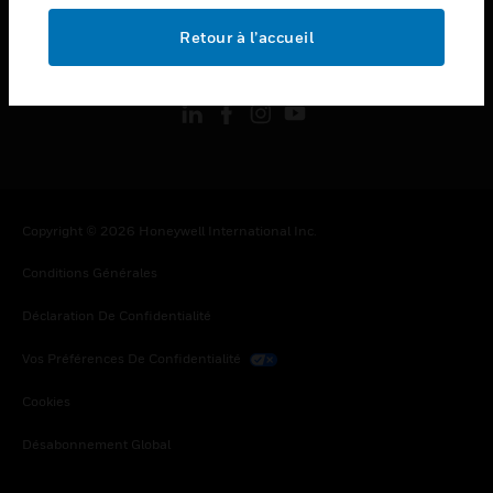
Retour à l’accueil
toggle view
SUIVEZ-NOUS
Copyright © 2026 Honeywell International Inc.
Conditions Générales
Déclaration De Confidentialité
Vos Préférences De Confidentialité
Cookies
Désabonnement Global