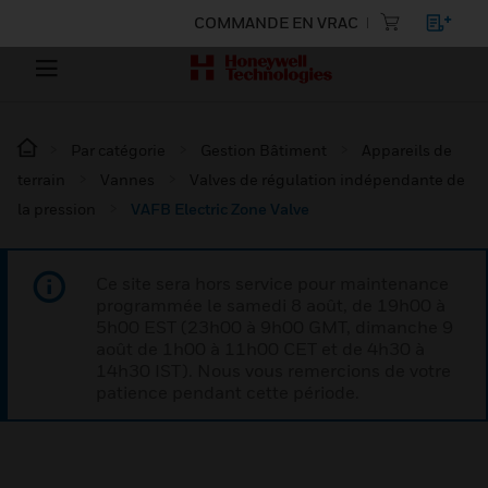
COMMANDE EN VRAC
Par catégorie
Gestion Bâtiment
Appareils de
terrain
Vannes
Valves de régulation indépendante de
la pression
VAFB Electric Zone Valve
Ce site sera hors service pour maintenance
programmée le samedi 8 août, de 19h00 à
5h00 EST (23h00 à 9h00 GMT, dimanche 9
août de 1h00 à 11h00 CET et de 4h30 à
14h30 IST). Nous vous remercions de votre
patience pendant cette période.