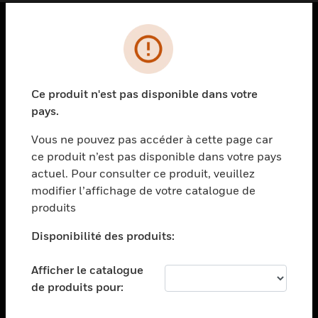
PRODUITS
toggle view
SOLUTIONS
Ce produit n'est pas disponible dans votre
pays.
toggle view
SECTEURS
Vous ne pouvez pas accéder à cette page car
toggle view
ce produit n’est pas disponible dans votre pays
ASSISTANCE
actuel. Pour consulter ce produit, veuillez
modifier l’affichage de votre catalogue de
toggle view
EMPLOIS
produits
toggle view
Disponibilité des produits:
SOCIÉTÉ
toggle view
Afficher le catalogue
NOUS CONTACTER
de produits pour:
toggle view
MENTIONS LÉGALES