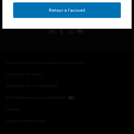
Retour à l’accueil
toggle view
SUIVEZ-NOUS
Copyright © 2026 Honeywell International Inc.
Conditions Générales
Déclaration De Confidentialité
Vos Préférences De Confidentialité
Cookies
Désabonnement Global