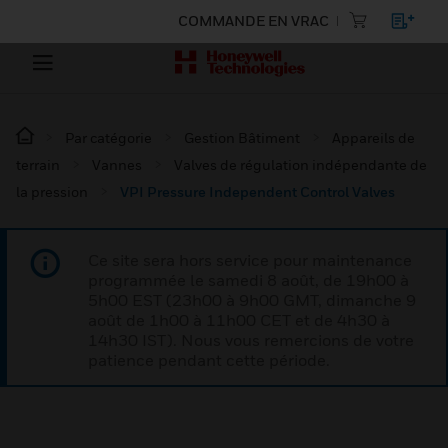
COMMANDE EN VRAC
Par catégorie
Gestion Bâtiment
Appareils de
terrain
Vannes
Valves de régulation indépendante de
la pression
VPI Pressure Independent Control Valves
Ce site sera hors service pour maintenance
programmée le samedi 8 août, de 19h00 à
5h00 EST (23h00 à 9h00 GMT, dimanche 9
août de 1h00 à 11h00 CET et de 4h30 à
14h30 IST). Nous vous remercions de votre
patience pendant cette période.