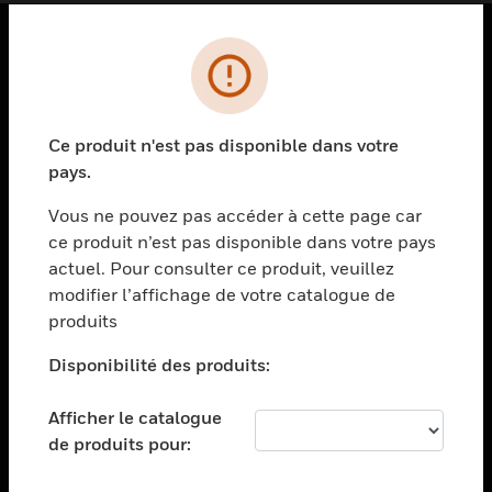
PRODUITS
toggle view
SOLUTIONS
Ce produit n'est pas disponible dans votre
pays.
toggle view
SECTEURS
Vous ne pouvez pas accéder à cette page car
toggle view
ce produit n’est pas disponible dans votre pays
ASSISTANCE
actuel. Pour consulter ce produit, veuillez
modifier l’affichage de votre catalogue de
toggle view
EMPLOIS
produits
toggle view
Disponibilité des produits:
SOCIÉTÉ
toggle view
Afficher le catalogue
NOUS CONTACTER
de produits pour:
toggle view
MENTIONS LÉGALES