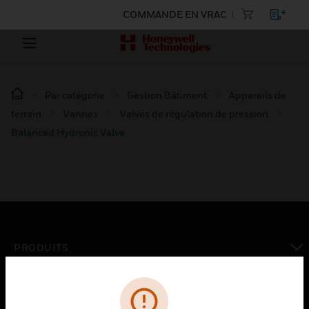
COMMANDE EN VRAC
Par catégorie
Gestion Bâtiment
Appareils de
terrain
Vannes
Valves de régulation de pression
Balanced Hydronic Valve
PRODUITS
toggle view
SOLUTIONS