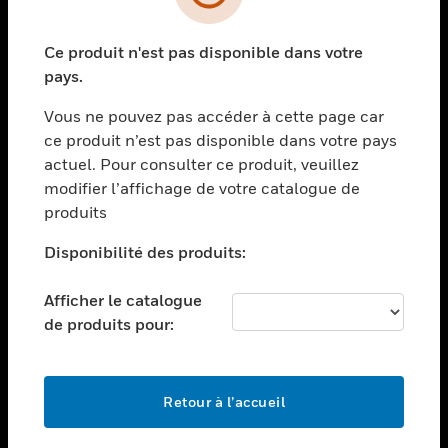
toggle view
SECTEURS
Ce produit n'est pas disponible dans votre
toggle view
ASSISTANCE
pays.
toggle view
Vous ne pouvez pas accéder à cette page car
EMPLOIS
ce produit n’est pas disponible dans votre pays
toggle view
actuel. Pour consulter ce produit, veuillez
SOCIÉTÉ
modifier l’affichage de votre catalogue de
produits
toggle view
NOUS CONTACTER
Disponibilité des produits:
toggle view
MENTIONS LÉGALES
Afficher le catalogue
toggle view
de produits pour:
SUIVEZ-NOUS
Retour à l’accueil