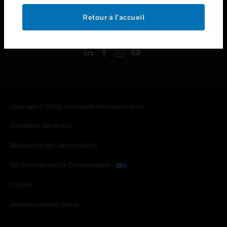
Retour à l’accueil
toggle view
SUIVEZ-NOUS
Copyright © 2026 Honeywell International Inc.
Conditions Générales
Déclaration De Confidentialité
Vos Préférences De Confidentialité
Cookies
Désabonnement Global