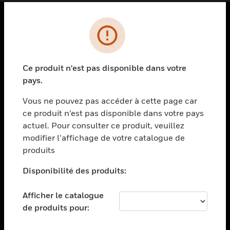
PRODUITS
toggle view
SOLUTIONS
Ce produit n'est pas disponible dans votre
pays.
toggle view
SECTEURS
Vous ne pouvez pas accéder à cette page car
toggle view
ce produit n’est pas disponible dans votre pays
ASSISTANCE
actuel. Pour consulter ce produit, veuillez
modifier l’affichage de votre catalogue de
toggle view
EMPLOIS
produits
toggle view
Disponibilité des produits:
SOCIÉTÉ
toggle view
Afficher le catalogue
NOUS CONTACTER
de produits pour:
toggle view
MENTIONS LÉGALES