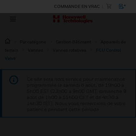
COMMANDE EN VRAC
Par catégorie
Gestion Bâtiment
Appareils de
terrain
Vannes
Vannes rotatives
FCU Control
Valve
Ce site sera hors service pour maintenance
programmée le samedi 8 août, de 19h00 à
5h00 EST (23h00 à 9h00 GMT, dimanche 9
août de 1h00 à 11h00 CET et de 4h30 à
14h30 IST). Nous vous remercions de votre
patience pendant cette période.