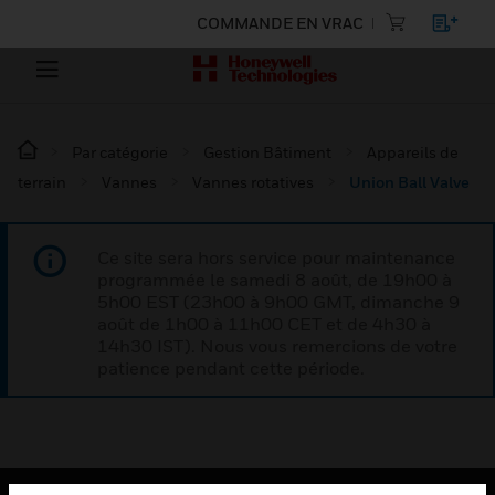
COMMANDE EN VRAC
Par catégorie
Gestion Bâtiment
Appareils de
terrain
Vannes
Vannes rotatives
Union Ball Valve
Ce site sera hors service pour maintenance
programmée le samedi 8 août, de 19h00 à
5h00 EST (23h00 à 9h00 GMT, dimanche 9
août de 1h00 à 11h00 CET et de 4h30 à
14h30 IST). Nous vous remercions de votre
patience pendant cette période.