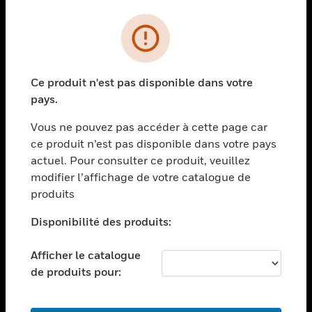
PRODUITS
toggle view
SOLUTIONS
Ce produit n'est pas disponible dans votre
toggle view
pays.
SECTEURS
Vous ne pouvez pas accéder à cette page car
toggle view
ASSISTANCE
ce produit n’est pas disponible dans votre pays
actuel. Pour consulter ce produit, veuillez
toggle view
modifier l’affichage de votre catalogue de
EMPLOIS
produits
toggle view
SOCIÉTÉ
Disponibilité des produits:
toggle view
NOUS CONTACTER
Afficher le catalogue
de produits pour:
toggle view
MENTIONS LÉGALES