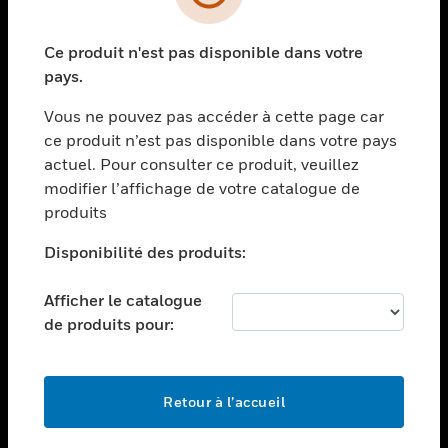
toggle view
SECTEURS
Ce produit n'est pas disponible dans votre
toggle view
ASSISTANCE
pays.
toggle view
Vous ne pouvez pas accéder à cette page car
EMPLOIS
ce produit n’est pas disponible dans votre pays
toggle view
actuel. Pour consulter ce produit, veuillez
SOCIÉTÉ
modifier l’affichage de votre catalogue de
produits
toggle view
NOUS CONTACTER
Disponibilité des produits:
toggle view
MENTIONS LÉGALES
Afficher le catalogue
toggle view
de produits pour:
SUIVEZ-NOUS
Retour à l’accueil