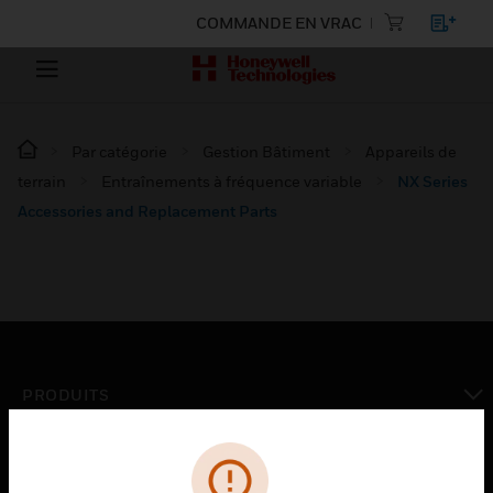
COMMANDE EN VRAC
Par catégorie
Gestion Bâtiment
Appareils de
terrain
Entraînements à fréquence variable
NX Series
Accessories and Replacement Parts
PRODUITS
toggle view
SOLUTIONS