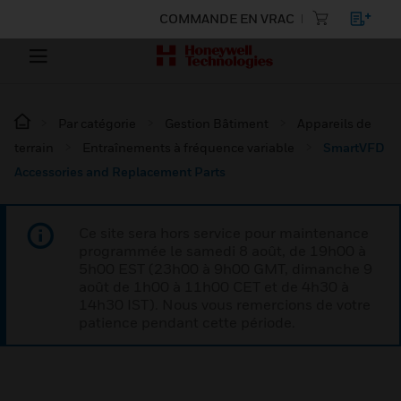
COMMANDE EN VRAC
Par catégorie
Gestion Bâtiment
Appareils de
terrain
Entraînements à fréquence variable
SmartVFD
Accessories and Replacement Parts
Ce site sera hors service pour maintenance
programmée le samedi 8 août, de 19h00 à
5h00 EST (23h00 à 9h00 GMT, dimanche 9
août de 1h00 à 11h00 CET et de 4h30 à
14h30 IST). Nous vous remercions de votre
patience pendant cette période.