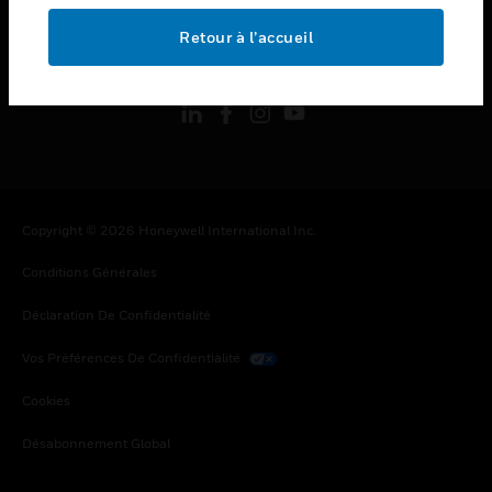
Retour à l’accueil
toggle view
SUIVEZ-NOUS
Copyright © 2026 Honeywell International Inc.
Conditions Générales
Déclaration De Confidentialité
Vos Préférences De Confidentialité
Cookies
Désabonnement Global