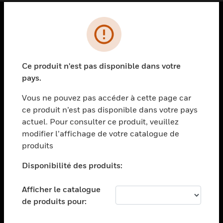
PRODUITS
toggle view
SOLUTIONS
Ce produit n'est pas disponible dans votre
pays.
toggle view
SECTEURS
Vous ne pouvez pas accéder à cette page car
toggle view
ce produit n’est pas disponible dans votre pays
ASSISTANCE
actuel. Pour consulter ce produit, veuillez
modifier l’affichage de votre catalogue de
toggle view
EMPLOIS
produits
toggle view
Disponibilité des produits:
SOCIÉTÉ
toggle view
Afficher le catalogue
NOUS CONTACTER
de produits pour:
toggle view
MENTIONS LÉGALES