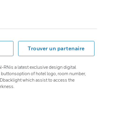
Trouver un partenaire
is a latest exclusive design digital
 buttonsoption of hotel logo, room number,
Dbacklight which assist to access the
rkness.