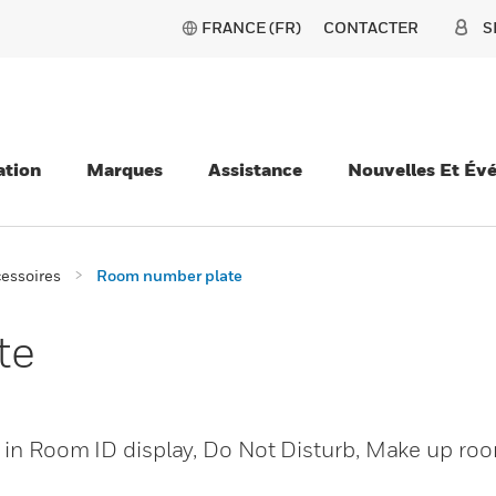
FRANCE (FR)
CONTACTER
S
ation
Marques
Assistance
Nouvelles Et Év
essoires
Room number plate
te
t in Room ID display, Do Not Disturb, Make up ro