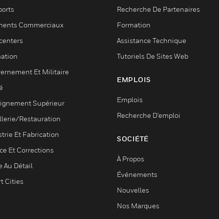
ports
Recherche De Partenaires
ments Commerciaux
Formation
centers
Assistance Technique
ation
Tutoriels De Sites Web
ernement Et Militaire
EMPLOIS
é
Emplois
ignement Supérieur
Recherche D'emploi
llerie/Restauration
trie Et Fabrication
SOCIÉTÉ
ce Et Corrections
À Propos
e Au Détail
Événements
t Cities
Nouvelles
Nos Marques