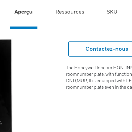
Aperçu
Ressources
SKU
Contactez-nous
The Honeywell Inncom HON-INN-RN
roomnumber plate, with function
DND,MUR, It is equipped with LE
roomnumber plate even in the da