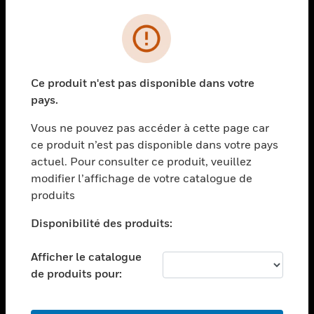
PRODUITS
toggle view
SOLUTIONS
Ce produit n'est pas disponible dans votre
toggle view
pays.
SECTEURS
Vous ne pouvez pas accéder à cette page car
toggle view
ASSISTANCE
ce produit n’est pas disponible dans votre pays
actuel. Pour consulter ce produit, veuillez
toggle view
modifier l’affichage de votre catalogue de
EMPLOIS
produits
toggle view
SOCIÉTÉ
Disponibilité des produits:
toggle view
NOUS CONTACTER
Afficher le catalogue
de produits pour:
toggle view
MENTIONS LÉGALES