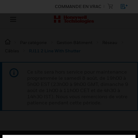
COMMANDE EN VRAC
Par catégorie
Gestion Bâtiment
Réseau
Câbles
RJ11 2 Line With Shutter
Ce site sera hors service pour maintenance
programmée le samedi 8 août, de 19h00 à
5h00 EST (23h00 à 9h00 GMT, dimanche 9
août de 1h00 à 11h00 CET et de 4h30 à
14h30 IST). Nous vous remercions de votre
patience pendant cette période.