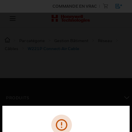
COMMANDE EN VRAC
Par catégorie
Gestion Bâtiment
Réseau
Câbles
W221P Connect-Air Cable
PRODUITS
toggle view
SOLUTIONS
toggle view
SECTEURS