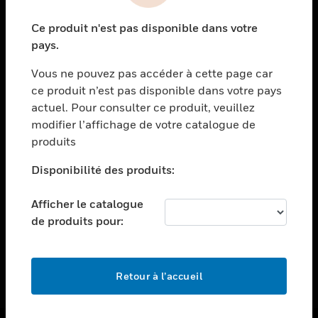
toggle view
Ce produit n'est pas disponible dans votre
ASSISTANCE
pays.
toggle view
EMPLOIS
Vous ne pouvez pas accéder à cette page car
ce produit n’est pas disponible dans votre pays
toggle view
actuel. Pour consulter ce produit, veuillez
SOCIÉTÉ
modifier l’affichage de votre catalogue de
toggle view
produits
NOUS CONTACTER
Disponibilité des produits:
toggle view
MENTIONS LÉGALES
Afficher le catalogue
toggle view
de produits pour:
SUIVEZ-NOUS
Retour à l’accueil