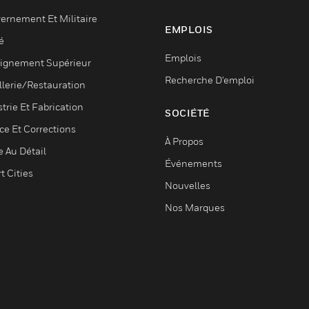
ernement Et Militaire
EMPLOIS
é
Emplois
ignement Supérieur
Recherche D'emploi
llerie/Restauration
trie Et Fabrication
SOCIÉTÉ
ce Et Corrections
À Propos
e Au Détail
Événements
t Cities
Nouvelles
Nos Marques