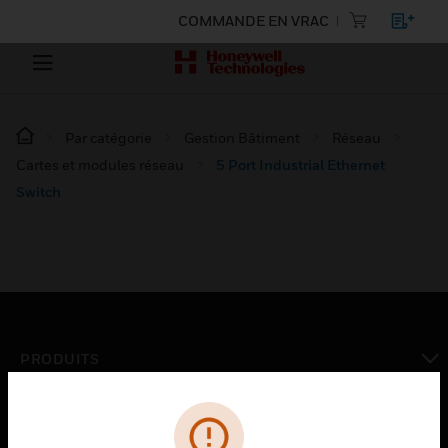
COMMANDE EN VRAC
Par catégorie
Gestion Bâtiment
Réseau
Cartes et modules réseau
5 Port Industrial Ethernet
Switch
PRODUITS
toggle view
SOLUTIONS