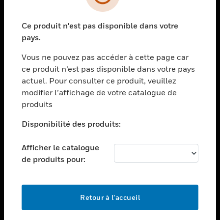
toggle view
SECTEURS
Ce produit n'est pas disponible dans votre
toggle view
ASSISTANCE
pays.
toggle view
Vous ne pouvez pas accéder à cette page car
EMPLOIS
ce produit n’est pas disponible dans votre pays
toggle view
actuel. Pour consulter ce produit, veuillez
SOCIÉTÉ
modifier l’affichage de votre catalogue de
produits
toggle view
NOUS CONTACTER
Disponibilité des produits:
toggle view
MENTIONS LÉGALES
Afficher le catalogue
toggle view
de produits pour:
SUIVEZ-NOUS
Retour à l’accueil