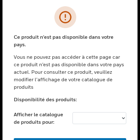
PRODUITS
toggle view
SOLUTIONS
Ce produit n'est pas disponible dans votre
toggle view
pays.
SECTEURS
Vous ne pouvez pas accéder à cette page car
toggle view
ASSISTANCE
ce produit n’est pas disponible dans votre pays
actuel. Pour consulter ce produit, veuillez
toggle view
modifier l’affichage de votre catalogue de
EMPLOIS
produits
toggle view
SOCIÉTÉ
Disponibilité des produits:
toggle view
NOUS CONTACTER
Afficher le catalogue
de produits pour:
toggle view
MENTIONS LÉGALES