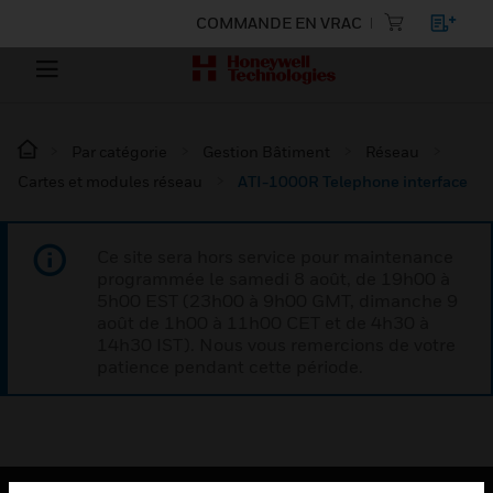
COMMANDE EN VRAC
Par catégorie
Gestion Bâtiment
Réseau
Cartes et modules réseau
ATI-1000R Telephone interface
Ce site sera hors service pour maintenance
programmée le samedi 8 août, de 19h00 à
5h00 EST (23h00 à 9h00 GMT, dimanche 9
août de 1h00 à 11h00 CET et de 4h30 à
14h30 IST). Nous vous remercions de votre
patience pendant cette période.