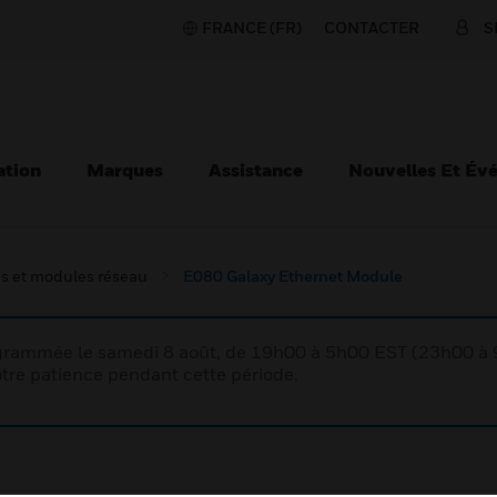
FRANCE (FR)
CONTACTER
S
ation
Marques
Assistance
Nouvelles Et Év
s et modules réseau
E080 Galaxy Ethernet Module
rogrammée le samedi 8 août, de 19h00 à 5h00 EST (23h00 
tre patience pendant cette période.