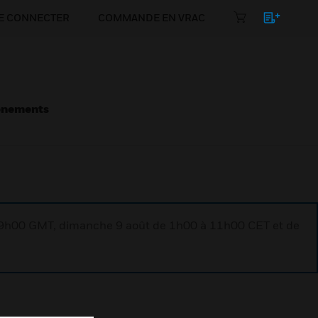
E CONNECTER
COMMANDE EN VRAC
énements
à 9h00 GMT, dimanche 9 août de 1h00 à 11h00 CET et de