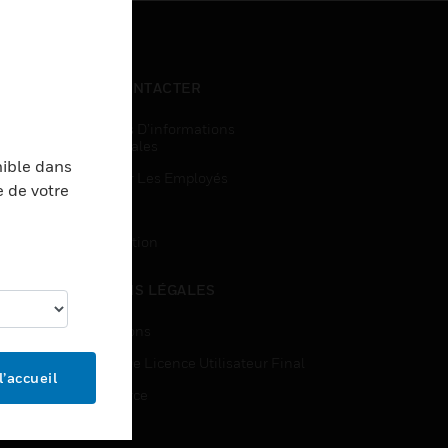
NOUS CONTACTER
Demandes D’informations
Commerciales
nible dans
Accès Pour Les Employés
e de votre
Inscription
Désinscription
MENTIONS LÉGALES
Certifications
Contrats De Licence Utilisateur Final
l’accueil
Open Source
Brevets