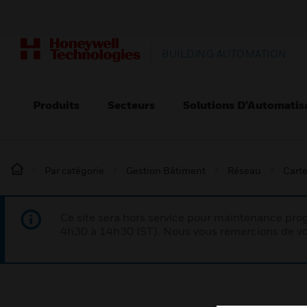
BUILDING AUTOMATION
Produits
Secteurs
Solutions D’Automatis
Par catégorie
Gestion Bâtiment
Réseau
Carte
Ce site sera hors service pour maintenance p
4h30 à 14h30 IST). Nous vous remercions de vo