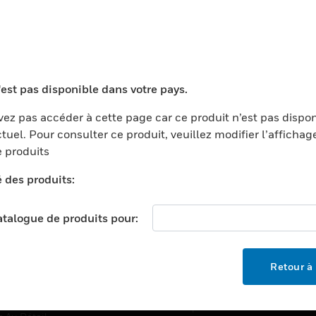
TEURS
ASSISTANCE
'est pas disponible dans votre pays.
ports
Recherche De Partenaires
ments Commerciaux
Formation
ez pas accéder à cette page car ce produit n’est pas dispo
tuel. Pour consulter ce produit, veuillez modifier l’affichag
centers
Assistance Technique
 produits
ation
Tutoriels De Sites Web
é des produits:
ernement Et Militaire
EMPLOIS
é
catalogue de produits pour:
Emplois
ignement Supérieur
Recherche D'emploi
llerie/Restauration
Retour à 
trie Et Fabrication
SOCIÉTÉ
ce Et Corrections
À Propos