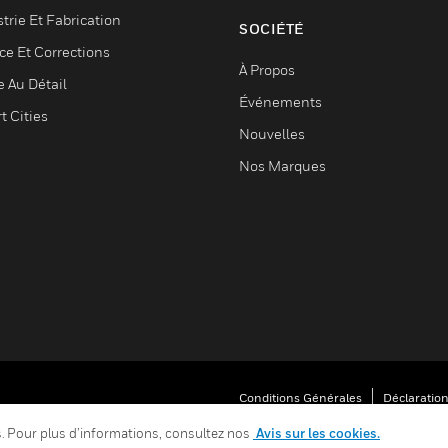
trie Et Fabrication
SOCIÉTÉ
ce Et Corrections
À Propos
e Au Détail
Événements
t Cities
Nouvelles
Nos Marques
Conditions Générales
Déclaration
Vos Préférences De Confidentialité
es. Pour plus d’informations, consultez nos
Avis sur les cookies.