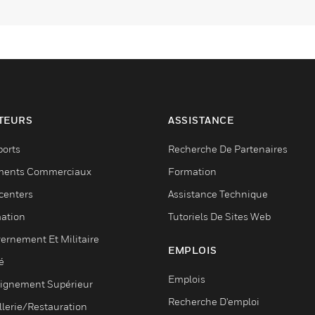
TEURS
ASSISTANCE
ports
Recherche De Partenaires
ments Commerciaux
Formation
centers
Assistance Technique
ation
Tutoriels De Sites Web
ernement Et Militaire
EMPLOIS
é
Emplois
ignement Supérieur
Recherche D'emploi
llerie/Restauration