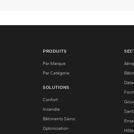
PRODUITS
SEC
Par Marque
Aéro
Par Catégorie
Bâti
Data
SOLUTIONS
Form
Confort
Gouv
Incendie
Sant
Bâtiments Sains
Ense
Optimisation
Hôte