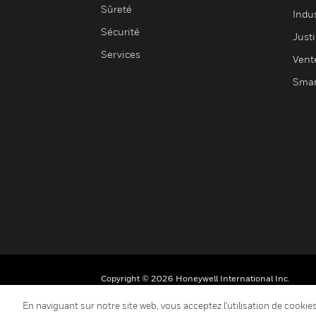
Sûreté
Indus
Sécurité
Justi
Services
Vent
Smar
Copyright © 2026 Honeywell International Inc.
En naviguant sur notre site web, vous acceptez l'utilisation de cooki